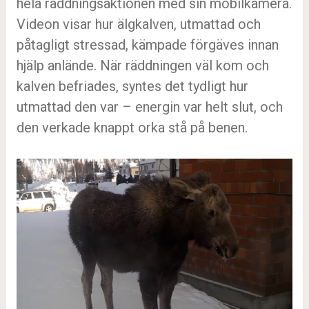
hela räddningsaktionen med sin mobilkamera.
Videon visar hur älgkalven, utmattad och
påtagligt stressad, kämpade förgäves innan
hjälp anlände. När räddningen väl kom och
kalven befriades, syntes det tydligt hur
utmattad den var – energin var helt slut, och
den verkade knappt orka stå på benen.