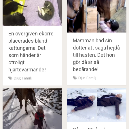
En övergiven ekorre
Mamman bad sin
placerades bland
dotter att säga hejdå
kattungarna. Det
till hästen. Det hon
som händer är
gör då är så
otroligt
bedårande!
hjärtevärmande!
Djur
,
Familj
Djur
,
Familj