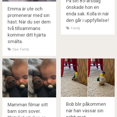
På sin 85-årsdag
önskade hon en
Emma är ute och
enda sak. Kolla in när
promenerar med sin
den går i uppfyllelse!
häst. När du ser dem
två tillsammans
Familj
kommer ditt hjärta
smälta.
Djur
,
Familj
Bob blir påkommen
Mamman filmar sitt
när han vässar sin
barn som sover.