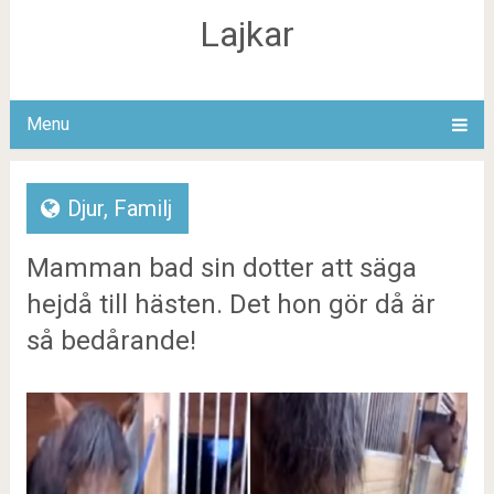
Lajkar
Menu
Djur
,
Familj
Mamman bad sin dotter att säga
hejdå till hästen. Det hon gör då är
så bedårande!