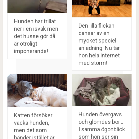
Hunden har trillat
Den lilla flickan
ner i en isvak men
dansar av en
det husse gör då
mycket speciell
är otroligt
anledning. Nu tar
imponerande!
hon hela internet
med storm!
Hunden övergavs
Katten försöker
och glömdes bort.
väcka hunden,
I samma ögonblick
men det som
som hon ser sin
händer istället är