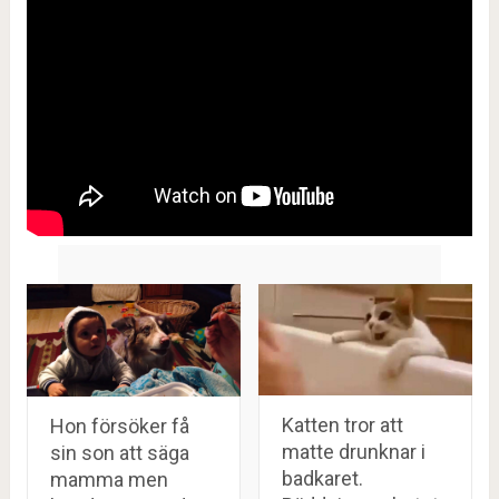
Katten tror att
Hon försöker få
matte drunknar i
sin son att säga
badkaret.
mamma men