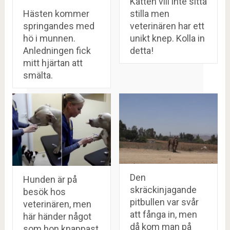
Katten vill inte sitta
stilla men
Hästen kommer
veterinären har ett
springandes med
unikt knep. Kolla in
hö i munnen.
detta!
Anledningen fick
mitt hjärtan att
smälta.
Den
Hunden är på
skräckinjagande
besök hos
pitbullen var svår
veterinären, men
att fånga in, men
här händer något
då kom man på
som hon knappast