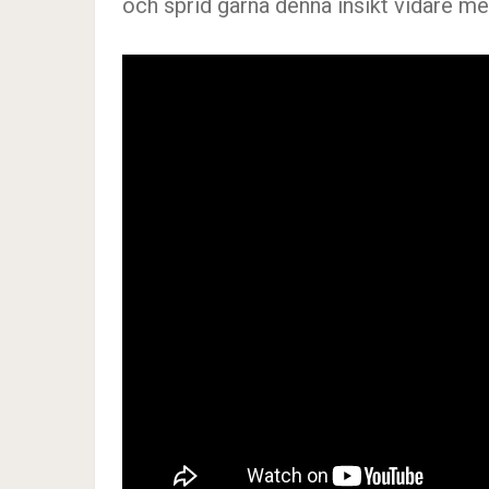
och sprid gärna denna insikt vidare m