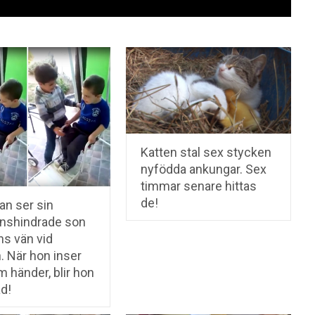
Katten stal sex stycken
nyfödda ankungar. Sex
timmar senare hittas
de!
 ser sin
onshindrade son
ns vän vid
. När hon inser
 händer, blir hon
d!