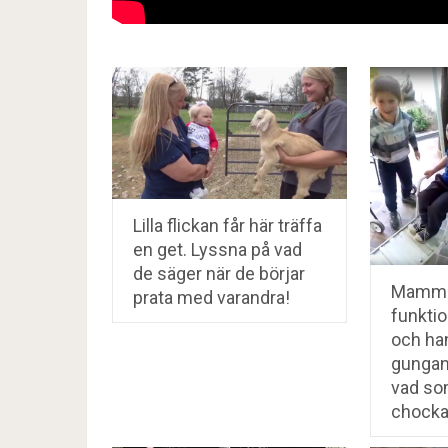
Lilla flickan får här träffa
en get. Lyssna på vad
de säger när de börjar
Mamman
prata med varandra!
funkti
och ha
gungan
vad som
chocka